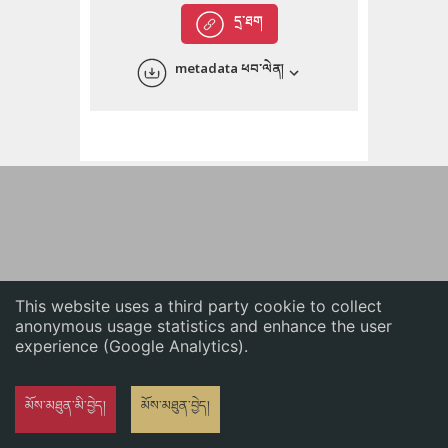
English
དྲ་ཐག
中文
metadata ཕབ་ལེན།
ភាសាខ្មែរ
This website uses a third party cookie to collect
anonymous usage statistics and enhance the user
experience (Google Analytics).
མོས་མཐུན་མི་བྱེད།
མོས་མཐུན་བྱེད།