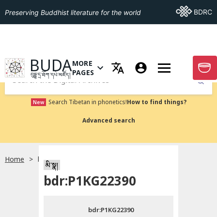
Go To BDRC
BDRC
Preserving Buddhist literature for the world
GO TO HOMEPAGE
BUDA
MORE
GO T
OPEN MENU OF MORE PAGES
PAGES
བུདྡྷ་དྲ་ཐོག་དཔེ་མཛོད།
Submit
Search Tibetan in phonetics!
How to find things?
New
Advanced search
Home
bdr:P1KG22390
སྐད་ཡིག་འདེམ།
མི་སྣ།
bdr:P1KG22390
བོད་ཡིག
bdr:P1KG22390