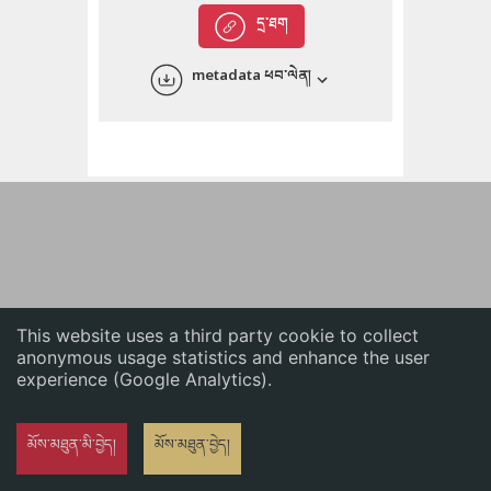
English
དྲ་ཐག
中文
metadata ཕབ་ལེན།
ភាសាខ្មែរ
This website uses a third party cookie to collect
anonymous usage statistics and enhance the user
experience (Google Analytics).
མོས་མཐུན་མི་བྱེད།
མོས་མཐུན་བྱེད།