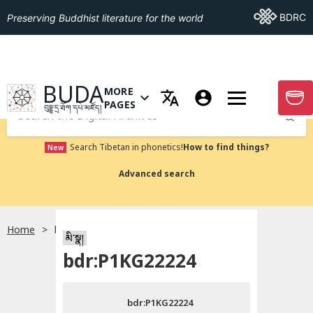
Go To BDRC
BDRC
Preserving Buddhist literature for the world
GO TO HOMEPAGE
BUDA
MORE
GO T
OPEN MENU OF MORE PAGES
PAGES
བུདྡྷ་དྲ་ཐོག་དཔེ་མཛོད།
Submit
Search Tibetan in phonetics!
How to find things?
New
Advanced search
Home
bdr:P1KG22224
སྐད་ཡིག་འདེམ།
མི་སྣ།
bdr:P1KG22224
བོད་ཡིག
bdr:P1KG22224