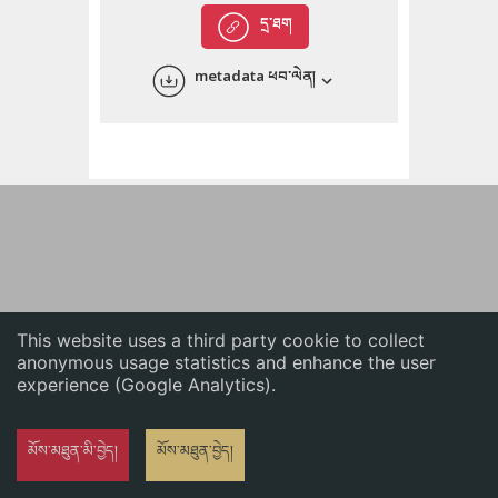
English
དྲ་ཐག
中文
metadata ཕབ་ལེན།
ភាសាខ្មែរ
This website uses a third party cookie to collect
anonymous usage statistics and enhance the user
experience (Google Analytics).
མོས་མཐུན་མི་བྱེད།
མོས་མཐུན་བྱེད།