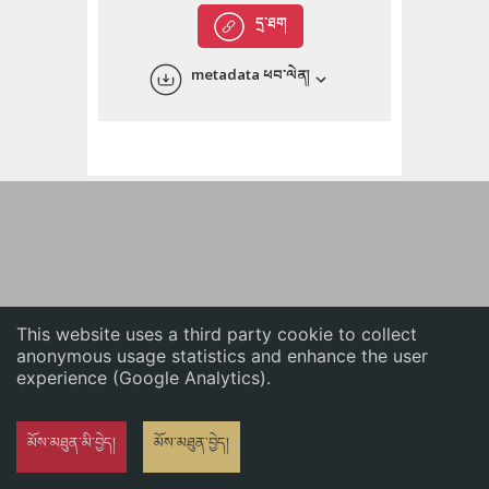
English
དྲ་ཐག
中文
metadata ཕབ་ལེན།
ភាសាខ្មែរ
This website uses a third party cookie to collect
anonymous usage statistics and enhance the user
experience (Google Analytics).
མོས་མཐུན་མི་བྱེད།
མོས་མཐུན་བྱེད།