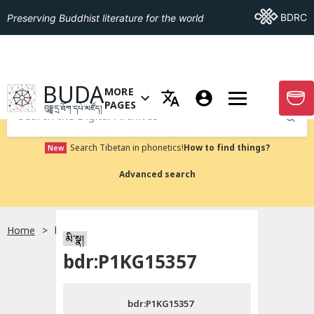
Go To BDRC
BDRC
Preserving Buddhist literature for the world
GO TO HOMEPAGE
BUDA
MORE
GO T
OPEN MENU OF MORE PAGES
PAGES
བུདྡྷ་དྲ་ཐོག་དཔེ་མཛོད།
Submit
Search Tibetan in phonetics!
How to find things?
New
Advanced search
Home
bdr:P1KG15357
སྐད་ཡིག་འདེམ།
མི་སྣ།
bdr:P1KG15357
བོད་ཡིག
bdr:P1KG15357