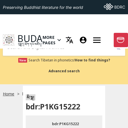
Go To BDRC
BDRC
Preserving Buddhist literature for the world
GO TO HOMEPAGE
BUDA
MORE
GO T
OPEN MENU OF MORE PAGES
PAGES
བུདྡྷ་དྲ་ཐོག་དཔེ་མཛོད།
Submit
Search Tibetan in phonetics!
How to find things?
New
Advanced search
Home
bdr:P1KG15222
སྐད་ཡིག་འདེམ།
མི་སྣ།
bdr:P1KG15222
བོད་ཡིག
bdr:P1KG15222