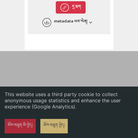
English
དྲ་ཐག
中文
metadata ཕབ་ལེན།
ភាសាខ្មែរ
This website uses a third party cookie to collect
anonymous usage statistics and enhance the user
experience (Google Analytics).
མོས་མཐུན་མི་བྱེད།
མོས་མཐུན་བྱེད།