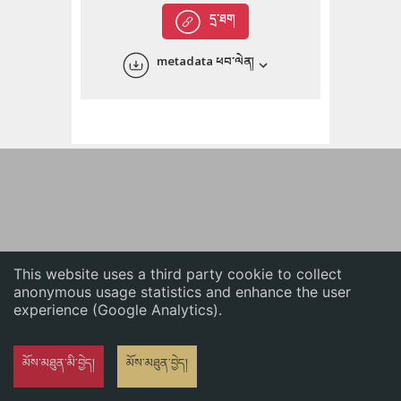
English
དྲ་ཐག
中文
metadata ཕབ་ལེན།
ភាសាខ្មែរ
This website uses a third party cookie to collect
anonymous usage statistics and enhance the user
experience (Google Analytics).
མོས་མཐུན་མི་བྱེད།
མོས་མཐུན་བྱེད།