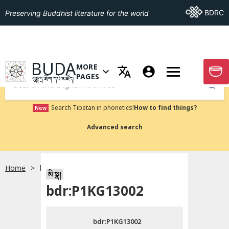
Go To BDRC
BDRC
Preserving Buddhist literature for the world
GO TO HOMEPAGE
BUDA
MORE
GO T
OPEN MENU OF MORE PAGES
PAGES
བུདྡྷ་དྲ་ཐོག་དཔེ་མཛོད།
Submit
Search Tibetan in phonetics!
How to find things?
New
Advanced search
Home
bdr:P1KG13002
སྐད་ཡིག་འདེམ།
མི་སྣ།
bdr:P1KG13002
བོད་ཡིག
bdr:P1KG13002