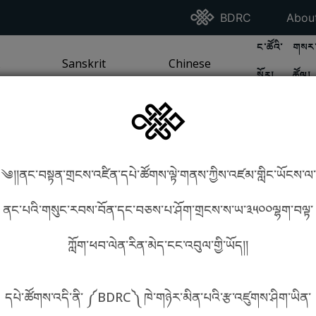
Go To BDRC Homepag
Go T
BDRC
Abou
GO TO BDR
GO 
ང་ཚོའི་
གསར་
A
LI / SEA TRADITION
PAGE
GO TO
Sanskrit
SANSKRIT TRADITION
PAGE
GO TO
Chinese
CHINESE TRADITION
PAGE
སྐོར།
ཚོལ།
Tradition
Tradition
༄།།ནང་བསྟན་གྲངས་འཛིན་དཔེ་ཚོགས་ལྟེ་གནས་ཀྱིས་འཛམ་གླིང་ཡོངས་ལ་
in phonetics!
How to find things?
ནང་པའི་གསུང་རབས་བོན་དང་བཅས་པ་ཤོག་གྲངས་ས་ཡ་༣༥༠༠ལྷག་བལྟ་
ཀློག་ཕབ་ལེན་རིན་མེད་ངང་འབུལ་གྱི་ཡོད།།
སྐད་ཡིག་འདེམ།
དཔེ་ཚོགས་འདི་ནི་ ༼BDRC༽ ཁེ་གཉེར་མིན་པའི་རྩ་འཛུགས་ཤིག་ཡིན་