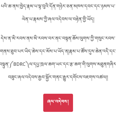
པའི་ཆ་ནས་ཁྱེད་རྣམ་པ་ལྟ་བུའི་དོན་གཉེར་ཅན་མཁས་དབང་དང་ཉམས་པ་
བོད་ཡིག
English
ལེན་པ་རྣམས་ཀྱི་ཞལ་འདེབས་ལ་བརྟེན་གྱི་ཡོད།
metadata ཕབ་ལེན།
中文
དེས་ན་མི་རབས་ནས་མི་རབས་བར་ནང་བསྟན་ཆོས་ལུགས་ཀྱི་གསུང་རབས་
ភាសាខ្មែរ
གནས་ཐུབ་པར་ཡིད་ཆེས་དང་མོས་པ་ཡོད་ན།རྣམ་པ་ཚོས་དུས་ཆེན་འདི་དང
བསྟུན་༼BDRC༽ལ་དཔྱ་ཁྲལ་ཆག་ཡང་དང་རྩ་ཆག་གི་ལུགས་མཐུནགཞིར
བཟུང་ཞལ་འདེབས་རྒྱབ་སྐྱོར་གནང་རྒྱུར་དགོངས་འཇགས་འཚལ།།
GO TO
ཞལ་འདེབས།
ཞལ་འདེབས།