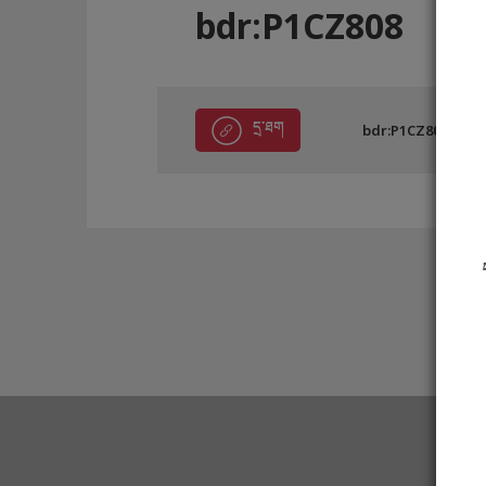
bdr:P1CZ808
དྲ་ཐག
bdr:P1CZ808