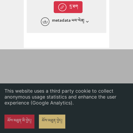
English
དྲ་ཐག
中文
metadata ཕབ་ལེན།
ភាសាខ្មែរ
This website uses a third party cookie to collect
anonymous usage statistics and enhance the user
experience (Google Analytics).
མོས་མཐུན་མི་བྱེད།
མོས་མཐུན་བྱེད།