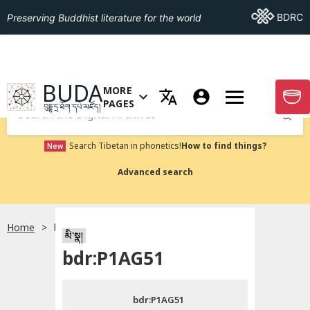
Go To BDRC
BDRC
Preserving Buddhist literature for the world
GO TO HOMEPAGE
BUDA
MORE
GO T
OPEN MENU OF MORE PAGES
PAGES
བུདྡྷ་དྲ་ཐོག་དཔེ་མཛོད།
Submit
Search Tibetan in phonetics!
How to find things?
New
Advanced search
Home
bdr:P1AG51
སྐད་ཡིག་འདེམ།
མི་སྣ།
bdr:P1AG51
བོད་ཡིག
bdr:P1AG51