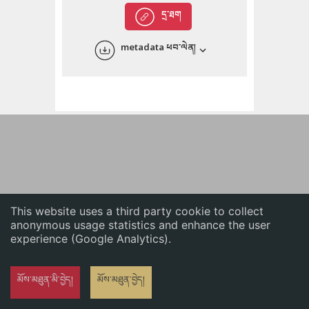
English
དྲ་ཐག
中文
metadata ཕབ་ལེན།
ភាសាខ្មែរ
This website uses a third party cookie to collect
anonymous usage statistics and enhance the user
experience (Google Analytics).
མོས་མཐུན་མི་བྱེད།
མོས་མཐུན་བྱེད།