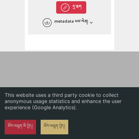
English
དྲ་ཐག
中文
metadata ཕབ་ལེན།
ភាសាខ្មែរ
This website uses a third party cookie to collect
anonymous usage statistics and enhance the user
experience (Google Analytics).
མོས་མཐུན་མི་བྱེད།
མོས་མཐུན་བྱེད།