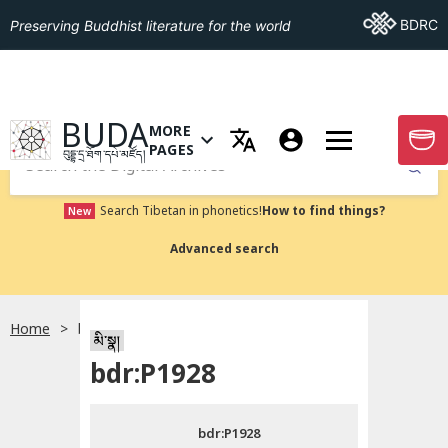
Go To BDRC
BDRC
Preserving Buddhist literature for the world
GO TO HOMEPAGE
BUDA
MORE
GO T
OPEN MENU OF MORE PAGES
PAGES
བུདྡྷ་དྲ་ཐོག་དཔེ་མཛོད།
Submit
Search Tibetan in phonetics!
How to find things?
New
Advanced search
Home
bdr:P1928
སྐད་ཡིག་འདེམ།
མི་སྣ།
bdr:P1928
བོད་ཡིག
bdr:P1928