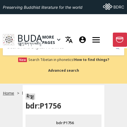
Go To BDRC
BDRC
Preserving Buddhist literature for the world
GO TO HOMEPAGE
BUDA
MORE
GO T
OPEN MENU OF MORE PAGES
PAGES
བུདྡྷ་དྲ་ཐོག་དཔེ་མཛོད།
Submit
Search Tibetan in phonetics!
How to find things?
New
Advanced search
Home
bdr:P1756
སྐད་ཡིག་འདེམ།
མི་སྣ།
bdr:P1756
བོད་ཡིག
bdr:P1756