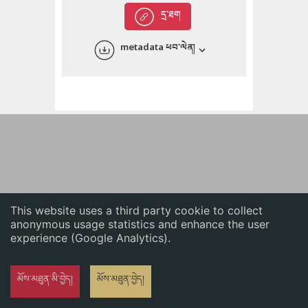
English
དྲ་ཐག
中文
metadata ཕབ་ལེན།
ភាសាខ្មែរ
This website uses a third party cookie to collect
anonymous usage statistics and enhance the user
experience (Google Analytics).
མོས་མཐུན་མི་བྱེད།
མོས་མཐུན་བྱེད།