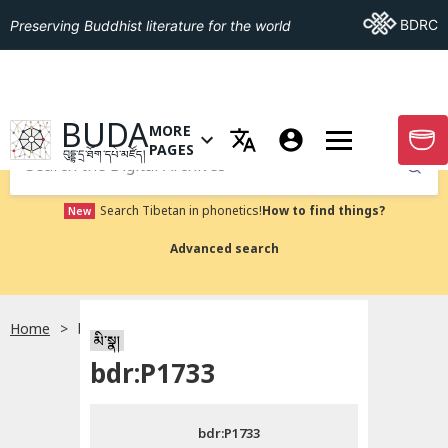
Go To BDRC
BDRC
Preserving Buddhist literature for the world
GO TO HOMEPAGE
BUDA
MORE
GO T
OPEN MENU OF MORE PAGES
PAGES
བུདྡྷ་དྲ་ཐོག་དཔེ་མཛོད།
Submit
Search Tibetan in phonetics!
How to find things?
New
Advanced search
Home
bdr:P1733
སྐད་ཡིག་འདེམ།
མི་སྣ།
bdr:P1733
བོད་ཡིག
bdr:P1733