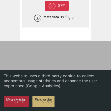
English
དྲ་ཐག
中文
metadata ཕབ་ལེན།
ភាសាខ្មែរ
This website uses a third party cookie to collect
anonymous usage statistics and enhance the user
experience (Google Analytics).
མོས་མཐུན་མི་བྱེད།
མོས་མཐུན་བྱེད།