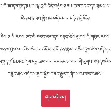
པའི་ཆ་ནས་ཁྱེད་རྣམ་པ་ལྟ་བུའི་དོན་གཉེར་ཅན་མཁས་དབང་དང་ཉམས་པ་
བོད་ཡིག
English
ལེན་པ་རྣམས་ཀྱི་ཞལ་འདེབས་ལ་བརྟེན་གྱི་ཡོད།
metadata ཕབ་ལེན།
中文
དེས་ན་མི་རབས་ནས་མི་རབས་བར་ནང་བསྟན་ཆོས་ལུགས་ཀྱི་གསུང་རབས་
ភាសាខ្មែរ
གནས་ཐུབ་པར་ཡིད་ཆེས་དང་མོས་པ་ཡོད་ན།རྣམ་པ་ཚོས་དུས་ཆེན་འདི་དང
བསྟུན་༼BDRC༽ལ་དཔྱ་ཁྲལ་ཆག་ཡང་དང་རྩ་ཆག་གི་ལུགས་མཐུནགཞིར
བཟུང་ཞལ་འདེབས་རྒྱབ་སྐྱོར་གནང་རྒྱུར་དགོངས་འཇགས་འཚལ།།
GO TO
ཞལ་འདེབས།
ཞལ་འདེབས།