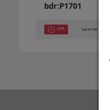
bdr:P1701
དྲ་ཐག
bdr:P1701