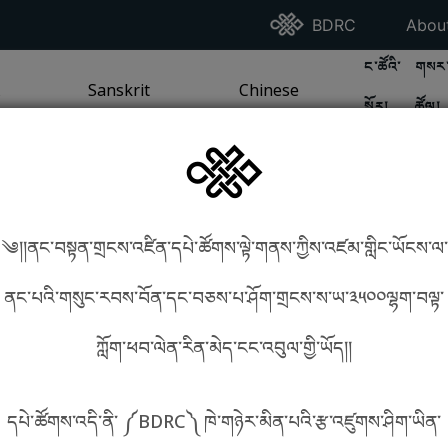
Go To BDRC Homepag
Go T
BDRC
Abou
GO TO BDR
GO 
ང་ཚོའི་
གསར་
A
LI / SEA TRADITION
PAGE
GO TO
Sanskrit
SANSKRIT TRADITION
PAGE
GO TO
Chinese
CHINESE TRADITION
PAGE
སྐོར།
ཚོལ།
Tradition
Tradition
༄།།ནང་བསྟན་གྲངས་འཛིན་དཔེ་ཚོགས་ལྟེ་གནས་ཀྱིས་འཛམ་གླིང་ཡོངས་ལ་
in phonetics!
How to find things?
ནང་པའི་གསུང་རབས་བོན་དང་བཅས་པ་ཤོག་གྲངས་ས་ཡ་༣༥༠༠ལྷག་བལྟ་
ཀློག་ཕབ་ལེན་རིན་མེད་ངང་འབུལ་གྱི་ཡོད།།
སྐད་ཡིག་འདེམ།
དཔེ་ཚོགས་འདི་ནི་ ༼BDRC༽ ཁེ་གཉེར་མིན་པའི་རྩ་འཛུགས་ཤིག་ཡིན་