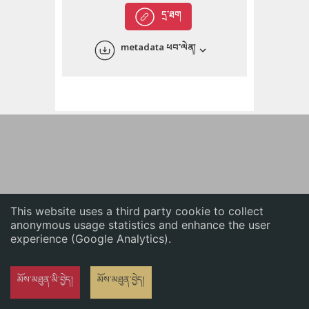
English
དྲ་ཐག
中文
metadata ཕབ་ལེན།
ភាសាខ្មែរ
This website uses a third party cookie to collect
anonymous usage statistics and enhance the user
experience (Google Analytics).
མོས་མཐུན་མི་བྱེད།
མོས་མཐུན་བྱེད།