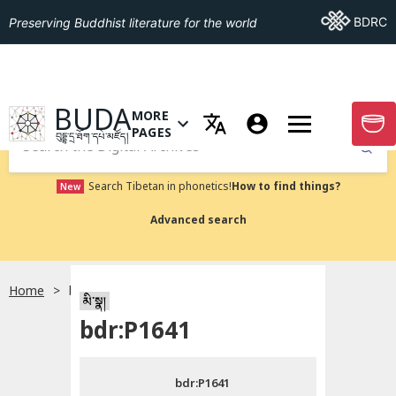
Go To BDRC
BDRC
Preserving Buddhist literature for the world
GO TO HOMEPAGE
BUDA
MORE
GO T
OPEN MENU OF MORE PAGES
PAGES
བུདྡྷ་དྲ་ཐོག་དཔེ་མཛོད།
Submit
Search Tibetan in phonetics!
How to find things?
New
Advanced search
Home
bdr:P1641
སྐད་ཡིག་འདེམ།
མི་སྣ།
bdr:P1641
བོད་ཡིག
bdr:P1641