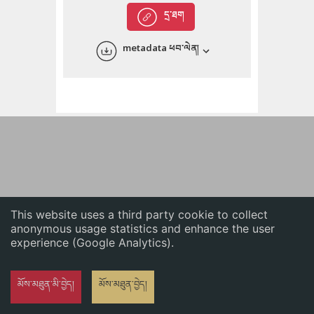
English
དྲ་ཐག
中文
metadata ཕབ་ལེན།
ភាសាខ្មែរ
This website uses a third party cookie to collect
anonymous usage statistics and enhance the user
experience (Google Analytics).
མོས་མཐུན་མི་བྱེད།
མོས་མཐུན་བྱེད།