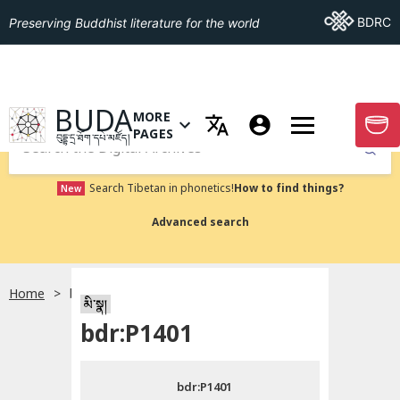
Go To BDRC
BDRC
Preserving Buddhist literature for the world
GO TO HOMEPAGE
BUDA
MORE
GO T
OPEN MENU OF MORE PAGES
PAGES
བུདྡྷ་དྲ་ཐོག་དཔེ་མཛོད།
Submit
Search Tibetan in phonetics!
How to find things?
New
Advanced search
Home
bdr:P1401
སྐད་ཡིག་འདེམ།
མི་སྣ།
bdr:P1401
བོད་ཡིག
bdr:P1401