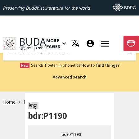
Go To BDRC
BDRC
Preserving Buddhist literature for the world
GO TO HOMEPAGE
BUDA
MORE
GO T
OPEN MENU OF MORE PAGES
PAGES
བུདྡྷ་དྲ་ཐོག་དཔེ་མཛོད།
Submit
Search Tibetan in phonetics!
How to find things?
New
Advanced search
Home
bdr:P1190
སྐད་ཡིག་འདེམ།
མི་སྣ།
bdr:P1190
བོད་ཡིག
bdr:P1190