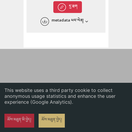
English
དྲ་ཐག
中文
metadata ཕབ་ལེན།
ភាសាខ្មែរ
This website uses a third party cookie to collect
anonymous usage statistics and enhance the user
experience (Google Analytics).
མོས་མཐུན་མི་བྱེད།
མོས་མཐུན་བྱེད།