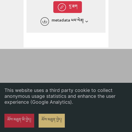
English
དྲ་ཐག
中文
metadata ཕབ་ལེན།
ភាសាខ្មែរ
This website uses a third party cookie to collect
anonymous usage statistics and enhance the user
experience (Google Analytics).
མོས་མཐུན་མི་བྱེད།
མོས་མཐུན་བྱེད།