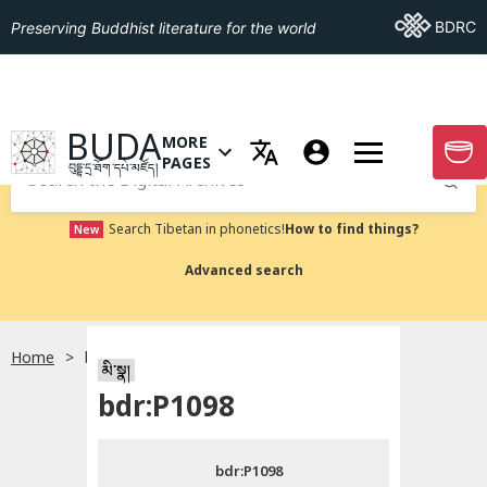
Go To BDRC
BDRC
Preserving Buddhist literature for the world
GO TO HOMEPAGE
BUDA
MORE
GO T
OPEN MENU OF MORE PAGES
PAGES
བུདྡྷ་དྲ་ཐོག་དཔེ་མཛོད།
Submit
Search Tibetan in phonetics!
How to find things?
New
Advanced search
Home
bdr:P1098
སྐད་ཡིག་འདེམ།
མི་སྣ།
bdr:P1098
བོད་ཡིག
bdr:P1098