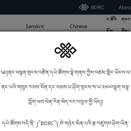
Go To BDRC Homepag
Go T
BDRC
Abou
GO TO BDR
GO 
ང་ཚོའི་
གསར་
A
LI / SEA TRADITION
PAGE
GO TO
Sanskrit
SANSKRIT TRADITION
PAGE
GO TO
Chinese
CHINESE TRADITION
PAGE
སྐོར།
ཚོལ།
Tradition
Tradition
༄།།ནང་བསྟན་གྲངས་འཛིན་དཔེ་ཚོགས་ལྟེ་གནས་ཀྱིས་འཛམ་གླིང་ཡོངས་ལ་
in phonetics!
How to find things?
ནང་པའི་གསུང་རབས་བོན་དང་བཅས་པ་ཤོག་གྲངས་ས་ཡ་༣༥༠༠ལྷག་བལྟ་
ཀློག་ཕབ་ལེན་རིན་མེད་ངང་འབུལ་གྱི་ཡོད།།
སྐད་ཡིག་འདེམ།
དཔེ་ཚོགས་འདི་ནི་ ༼BDRC༽ ཁེ་གཉེར་མིན་པའི་རྩ་འཛུགས་ཤིག་ཡིན་