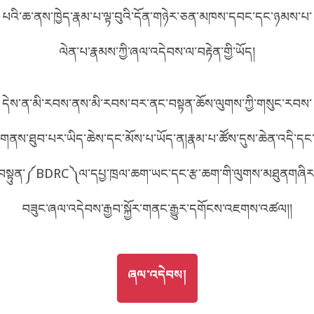
པའི་ཆ་ནས་ཁྱེད་རྣམ་པ་ལྟ་བུའི་དོན་གཉེར་ཅན་མཁས་དབང་དང་ཉམས་པ་
བོད་ཡིག
English
ལེན་པ་རྣམས་ཀྱི་ཞལ་འདེབས་ལ་བརྟེན་གྱི་ཡོད།
metadata ཕབ་ལེན།
中文
དེས་ན་མི་རབས་ནས་མི་རབས་བར་ནང་བསྟན་ཆོས་ལུགས་ཀྱི་གསུང་རབས་
ភាសាខ្មែរ
གནས་ཐུབ་པར་ཡིད་ཆེས་དང་མོས་པ་ཡོད་ན།རྣམ་པ་ཚོས་དུས་ཆེན་འདི་དང
བསྟུན་༼BDRC༽ལ་དཔྱ་ཁྲལ་ཆག་ཡང་དང་རྩ་ཆག་གི་ལུགས་མཐུནགཞིར
བཟུང་ཞལ་འདེབས་རྒྱབ་སྐྱོར་གནང་རྒྱུར་དགོངས་འཇགས་འཚལ།།
GO TO
ཞལ་འདེབས།
ཞལ་འདེབས།