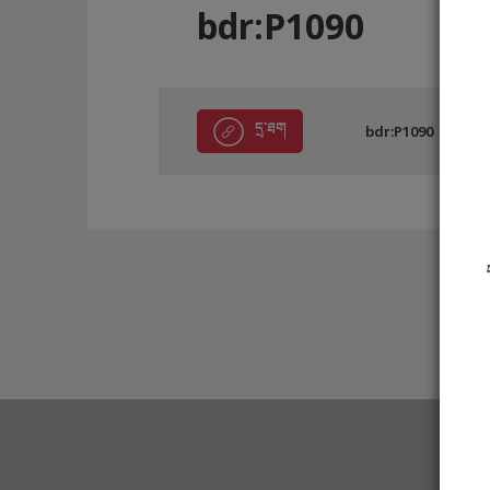
bdr:P1090
དྲ་ཐག
bdr:P1090