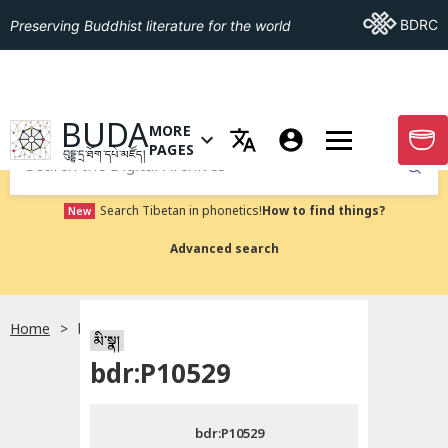
Go To BDRC
BDRC
Preserving Buddhist literature for the world
GO TO HOMEPAGE
BUDA
MORE
GO T
OPEN MENU OF MORE PAGES
PAGES
བུདྡྷ་དྲ་ཐོག་དཔེ་མཛོད།
Submit
Search Tibetan in phonetics!
How to find things?
New
Advanced search
Home
bdr:P10529
སྐད་ཡིག་འདེམ།
མི་སྣ།
bdr:P10529
བོད་ཡིག
bdr:P10529