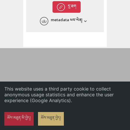
English
དྲ་ཐག
中文
metadata ཕབ་ལེན།
ភាសាខ្មែរ
This website uses a third party cookie to collect
anonymous usage statistics and enhance the user
experience (Google Analytics).
མོས་མཐུན་མི་བྱེད།
མོས་མཐུན་བྱེད།