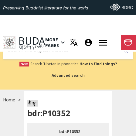
Go To BDRC
BDRC
Preserving Buddhist literature for the world
GO TO HOMEPAGE
BUDA
MORE
GO T
OPEN MENU OF MORE PAGES
PAGES
བུདྡྷ་དྲ་ཐོག་དཔེ་མཛོད།
Submit
Search Tibetan in phonetics!
How to find things?
New
Advanced search
Home
bdr:P10352
སྐད་ཡིག་འདེམ།
མི་སྣ།
bdr:P10352
བོད་ཡིག
bdr:P10352