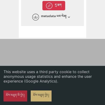
English
དྲ་ཐག
中文
metadata ཕབ་ལེན།
ភាសាខ្មែរ
This website uses a third party cookie to collect
anonymous usage statistics and enhance the user
experience (Google Analytics).
མོས་མཐུན་མི་བྱེད།
མོས་མཐུན་བྱེད།