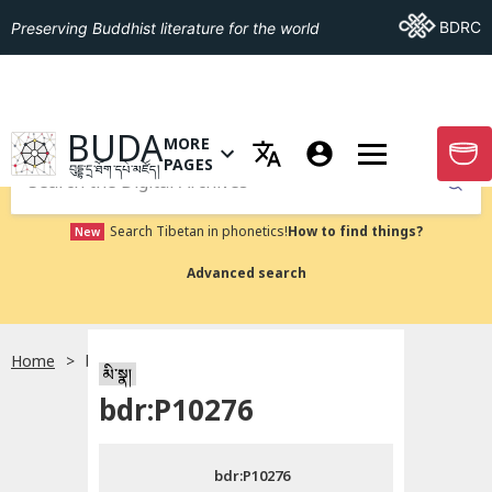
Go To BDRC
BDRC
Preserving Buddhist literature for the world
GO TO HOMEPAGE
BUDA
MORE
GO T
OPEN MENU OF MORE PAGES
PAGES
བུདྡྷ་དྲ་ཐོག་དཔེ་མཛོད།
Submit
Search Tibetan in phonetics!
How to find things?
New
Advanced search
Home
bdr:P10276
སྐད་ཡིག་འདེམ།
མི་སྣ།
bdr:P10276
བོད་ཡིག
bdr:P10276