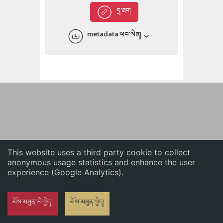
English
དྲ་ཐག
中文
metadata ཕབ་ལེན།
ភាសាខ្មែរ
This website uses a third party cookie to collect
anonymous usage statistics and enhance the user
experience (Google Analytics).
མོས་མཐུན་མི་བྱེད།
མོས་མཐུན་བྱེད།