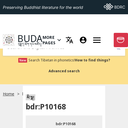
Go To BDRC
BDRC
Preserving Buddhist literature for the world
GO TO HOMEPAGE
BUDA
MORE
GO T
OPEN MENU OF MORE PAGES
PAGES
བུདྡྷ་དྲ་ཐོག་དཔེ་མཛོད།
Submit
Search Tibetan in phonetics!
How to find things?
New
Advanced search
Home
bdr:P10168
སྐད་ཡིག་འདེམ།
མི་སྣ།
bdr:P10168
བོད་ཡིག
bdr:P10168