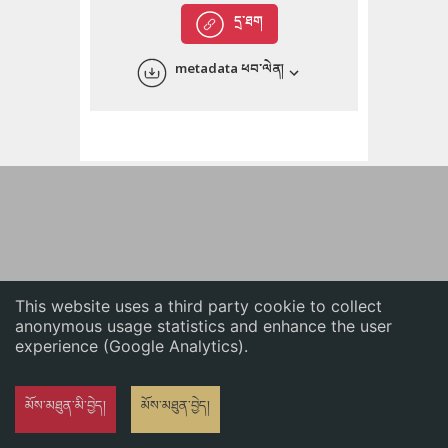
English
དྲ་ཐག
中文
metadata ཕབ་ལེན།
ភាសាខ្មែរ
This website uses a third party cookie to collect
anonymous usage statistics and enhance the user
experience (Google Analytics).
མོས་མཐུན་མི་བྱེད།
མོས་མཐུན་བྱེད།