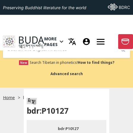
Go To BDRC
BDRC
Preserving Buddhist literature for the world
GO TO HOMEPAGE
BUDA
MORE
GO T
OPEN MENU OF MORE PAGES
PAGES
བུདྡྷ་དྲ་ཐོག་དཔེ་མཛོད།
Submit
Search Tibetan in phonetics!
How to find things?
New
Advanced search
Home
bdr:P10127
སྐད་ཡིག་འདེམ།
མི་སྣ།
bdr:P10127
བོད་ཡིག
bdr:P10127