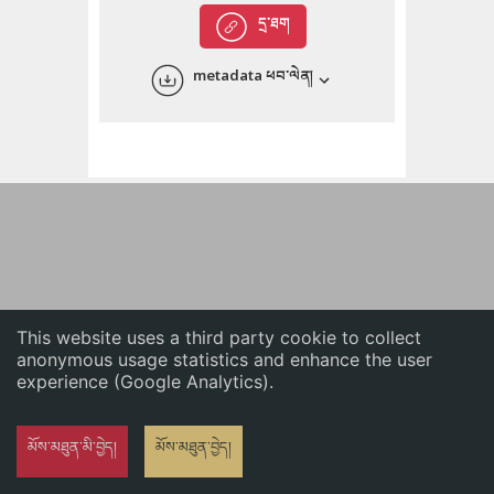
English
དྲ་ཐག
中文
metadata ཕབ་ལེན།
ភាសាខ្មែរ
This website uses a third party cookie to collect
anonymous usage statistics and enhance the user
experience (Google Analytics).
མོས་མཐུན་མི་བྱེད།
མོས་མཐུན་བྱེད།