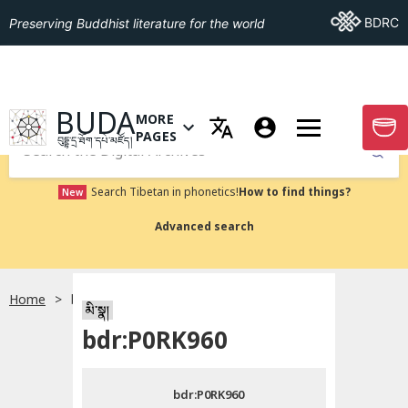
Go To BDRC
BDRC
Preserving Buddhist literature for the world
GO TO HOMEPAGE
BUDA
MORE
GO T
OPEN MENU OF MORE PAGES
PAGES
བུདྡྷ་དྲ་ཐོག་དཔེ་མཛོད།
Submit
Search Tibetan in phonetics!
How to find things?
New
Advanced search
Home
bdr:P0RK960
སྐད་ཡིག་འདེམ།
མི་སྣ།
bdr:P0RK960
བོད་ཡིག
bdr:P0RK960