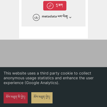
English
དྲ་ཐག
中文
metadata ཕབ་ལེན།
ភាសាខ្មែរ
This website uses a third party cookie to collect
anonymous usage statistics and enhance the user
experience (Google Analytics).
མོས་མཐུན་མི་བྱེད།
མོས་མཐུན་བྱེད།