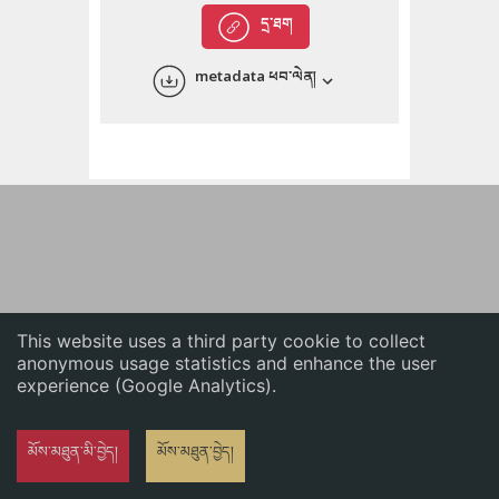
English
དྲ་ཐག
中文
metadata ཕབ་ལེན།
ភាសាខ្មែរ
This website uses a third party cookie to collect
anonymous usage statistics and enhance the user
experience (Google Analytics).
མོས་མཐུན་མི་བྱེད།
མོས་མཐུན་བྱེད།