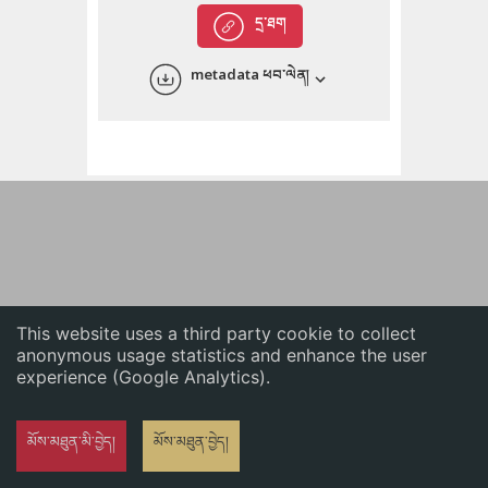
English
དྲ་ཐག
中文
metadata ཕབ་ལེན།
ភាសាខ្មែរ
This website uses a third party cookie to collect
anonymous usage statistics and enhance the user
experience (Google Analytics).
མོས་མཐུན་མི་བྱེད།
མོས་མཐུན་བྱེད།