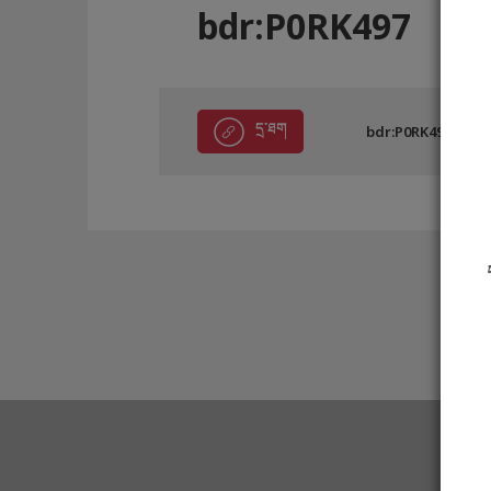
bdr:P0RK497
དྲ་ཐག
bdr:P0RK497