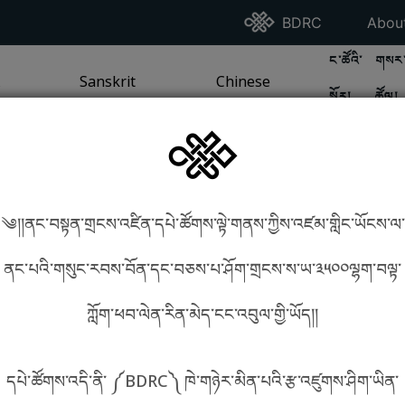
Go To BDRC Homepag
Go T
BDRC
Abou
GO TO BDR
GO 
ང་ཚོའི་
གསར་
A
LI / SEA TRADITION
PAGE
GO TO
Sanskrit
SANSKRIT TRADITION
PAGE
GO TO
Chinese
CHINESE TRADITION
PAGE
སྐོར།
ཚོལ།
Tradition
Tradition
༄།།ནང་བསྟན་གྲངས་འཛིན་དཔེ་ཚོགས་ལྟེ་གནས་ཀྱིས་འཛམ་གླིང་ཡོངས་ལ་
in phonetics!
How to find things?
ནང་པའི་གསུང་རབས་བོན་དང་བཅས་པ་ཤོག་གྲངས་ས་ཡ་༣༥༠༠ལྷག་བལྟ་
ཀློག་ཕབ་ལེན་རིན་མེད་ངང་འབུལ་གྱི་ཡོད།།
སྐད་ཡིག་འདེམ།
དཔེ་ཚོགས་འདི་ནི་ ༼BDRC༽ ཁེ་གཉེར་མིན་པའི་རྩ་འཛུགས་ཤིག་ཡིན་