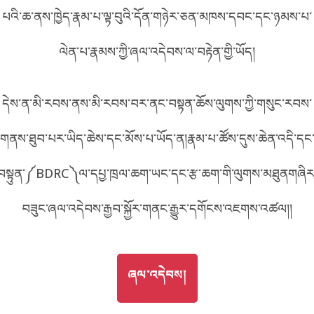
པའི་ཆ་ནས་ཁྱེད་རྣམ་པ་ལྟ་བུའི་དོན་གཉེར་ཅན་མཁས་དབང་དང་ཉམས་པ་
བོད་ཡིག
English
ལེན་པ་རྣམས་ཀྱི་ཞལ་འདེབས་ལ་བརྟེན་གྱི་ཡོད།
metadata ཕབ་ལེན།
中文
དེས་ན་མི་རབས་ནས་མི་རབས་བར་ནང་བསྟན་ཆོས་ལུགས་ཀྱི་གསུང་རབས་
ភាសាខ្មែរ
གནས་ཐུབ་པར་ཡིད་ཆེས་དང་མོས་པ་ཡོད་ན།རྣམ་པ་ཚོས་དུས་ཆེན་འདི་དང
བསྟུན་༼BDRC༽ལ་དཔྱ་ཁྲལ་ཆག་ཡང་དང་རྩ་ཆག་གི་ལུགས་མཐུནགཞིར
བཟུང་ཞལ་འདེབས་རྒྱབ་སྐྱོར་གནང་རྒྱུར་དགོངས་འཇགས་འཚལ།།
GO TO
ཞལ་འདེབས།
ཞལ་འདེབས།