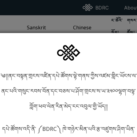
Go To BDRC Homepag
Go T
BDRC
Abou
GO TO BDR
GO 
ང་ཚོའི་
གསར་
A
LI / SEA TRADITION
PAGE
GO TO
Sanskrit
SANSKRIT TRADITION
PAGE
GO TO
Chinese
CHINESE TRADITION
PAGE
སྐོར།
ཚོལ།
Tradition
Tradition
༄།།ནང་བསྟན་གྲངས་འཛིན་དཔེ་ཚོགས་ལྟེ་གནས་ཀྱིས་འཛམ་གླིང་ཡོངས་ལ་
in phonetics!
How to find things?
ནང་པའི་གསུང་རབས་བོན་དང་བཅས་པ་ཤོག་གྲངས་ས་ཡ་༣༥༠༠ལྷག་བལྟ་
ཀློག་ཕབ་ལེན་རིན་མེད་ངང་འབུལ་གྱི་ཡོད།།
སྐད་ཡིག་འདེམ།
དཔེ་ཚོགས་འདི་ནི་ ༼BDRC༽ ཁེ་གཉེར་མིན་པའི་རྩ་འཛུགས་ཤིག་ཡིན་