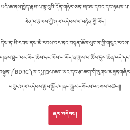
པའི་ཆ་ནས་ཁྱེད་རྣམ་པ་ལྟ་བུའི་དོན་གཉེར་ཅན་མཁས་དབང་དང་ཉམས་པ་
བོད་ཡིག
English
ལེན་པ་རྣམས་ཀྱི་ཞལ་འདེབས་ལ་བརྟེན་གྱི་ཡོད།
metadata ཕབ་ལེན།
中文
དེས་ན་མི་རབས་ནས་མི་རབས་བར་ནང་བསྟན་ཆོས་ལུགས་ཀྱི་གསུང་རབས་
ភាសាខ្មែរ
གནས་ཐུབ་པར་ཡིད་ཆེས་དང་མོས་པ་ཡོད་ན།རྣམ་པ་ཚོས་དུས་ཆེན་འདི་དང
བསྟུན་༼BDRC༽ལ་དཔྱ་ཁྲལ་ཆག་ཡང་དང་རྩ་ཆག་གི་ལུགས་མཐུནགཞིར
བཟུང་ཞལ་འདེབས་རྒྱབ་སྐྱོར་གནང་རྒྱུར་དགོངས་འཇགས་འཚལ།།
GO TO
ཞལ་འདེབས།
ཞལ་འདེབས།