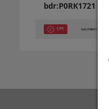
bdr:P0RK1721
དྲ་ཐག
bdr:P0RK1721