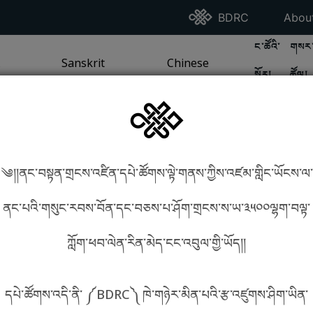
Go To BDRC Homepag
Go T
BDRC
Abou
GO TO BDR
GO 
ང་ཚོའི་
གསར་
A
LI / SEA TRADITION
PAGE
GO TO
Sanskrit
SANSKRIT TRADITION
PAGE
GO TO
Chinese
CHINESE TRADITION
PAGE
སྐོར།
ཚོལ།
Tradition
Tradition
༄།།ནང་བསྟན་གྲངས་འཛིན་དཔེ་ཚོགས་ལྟེ་གནས་ཀྱིས་འཛམ་གླིང་ཡོངས་ལ་
in phonetics!
How to find things?
ནང་པའི་གསུང་རབས་བོན་དང་བཅས་པ་ཤོག་གྲངས་ས་ཡ་༣༥༠༠ལྷག་བལྟ་
ཀློག་ཕབ་ལེན་རིན་མེད་ངང་འབུལ་གྱི་ཡོད།།
སྐད་ཡིག་འདེམ།
དཔེ་ཚོགས་འདི་ནི་ ༼BDRC༽ ཁེ་གཉེར་མིན་པའི་རྩ་འཛུགས་ཤིག་ཡིན་