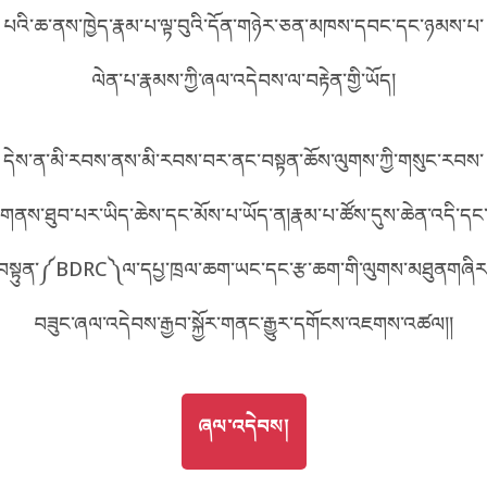
པའི་ཆ་ནས་ཁྱེད་རྣམ་པ་ལྟ་བུའི་དོན་གཉེར་ཅན་མཁས་དབང་དང་ཉམས་པ་
བོད་ཡིག
English
ལེན་པ་རྣམས་ཀྱི་ཞལ་འདེབས་ལ་བརྟེན་གྱི་ཡོད།
metadata ཕབ་ལེན།
中文
དེས་ན་མི་རབས་ནས་མི་རབས་བར་ནང་བསྟན་ཆོས་ལུགས་ཀྱི་གསུང་རབས་
ភាសាខ្មែរ
གནས་ཐུབ་པར་ཡིད་ཆེས་དང་མོས་པ་ཡོད་ན།རྣམ་པ་ཚོས་དུས་ཆེན་འདི་དང
བསྟུན་༼BDRC༽ལ་དཔྱ་ཁྲལ་ཆག་ཡང་དང་རྩ་ཆག་གི་ལུགས་མཐུནགཞིར
བཟུང་ཞལ་འདེབས་རྒྱབ་སྐྱོར་གནང་རྒྱུར་དགོངས་འཇགས་འཚལ།།
GO TO
ཞལ་འདེབས།
ཞལ་འདེབས།