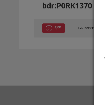
bdr:P0RK1370
དྲ་ཐག
bdr:P0RK1370