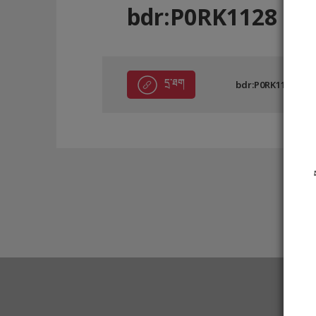
bdr:P0RK1128
དྲ་ཐག
bdr:P0RK1128