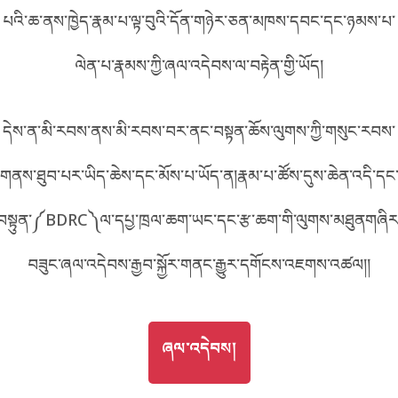
པའི་ཆ་ནས་ཁྱེད་རྣམ་པ་ལྟ་བུའི་དོན་གཉེར་ཅན་མཁས་དབང་དང་ཉམས་པ་
བོད་ཡིག
English
ལེན་པ་རྣམས་ཀྱི་ཞལ་འདེབས་ལ་བརྟེན་གྱི་ཡོད།
metadata ཕབ་ལེན།
中文
དེས་ན་མི་རབས་ནས་མི་རབས་བར་ནང་བསྟན་ཆོས་ལུགས་ཀྱི་གསུང་རབས་
ភាសាខ្មែរ
གནས་ཐུབ་པར་ཡིད་ཆེས་དང་མོས་པ་ཡོད་ན།རྣམ་པ་ཚོས་དུས་ཆེན་འདི་དང
བསྟུན་༼BDRC༽ལ་དཔྱ་ཁྲལ་ཆག་ཡང་དང་རྩ་ཆག་གི་ལུགས་མཐུནགཞིར
བཟུང་ཞལ་འདེབས་རྒྱབ་སྐྱོར་གནང་རྒྱུར་དགོངས་འཇགས་འཚལ།།
GO TO
ཞལ་འདེབས།
ཞལ་འདེབས།