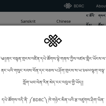
Go To BDRC Homepag
Go T
BDRC
Abou
GO TO BDR
GO 
ང་ཚོའི་
གསར་
A
LI / SEA TRADITION
PAGE
GO TO
Sanskrit
SANSKRIT TRADITION
PAGE
GO TO
Chinese
CHINESE TRADITION
PAGE
སྐོར།
ཚོལ།
Tradition
Tradition
༄།།ནང་བསྟན་གྲངས་འཛིན་དཔེ་ཚོགས་ལྟེ་གནས་ཀྱིས་འཛམ་གླིང་ཡོངས་ལ་
in phonetics!
How to find things?
ནང་པའི་གསུང་རབས་བོན་དང་བཅས་པ་ཤོག་གྲངས་ས་ཡ་༣༥༠༠ལྷག་བལྟ་
ཀློག་ཕབ་ལེན་རིན་མེད་ངང་འབུལ་གྱི་ཡོད།།
སྐད་ཡིག་འདེམ།
དཔེ་ཚོགས་འདི་ནི་ ༼BDRC༽ ཁེ་གཉེར་མིན་པའི་རྩ་འཛུགས་ཤིག་ཡིན་