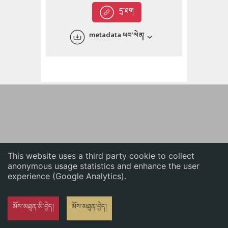
English
དྲ་ཐག
中文
metadata ཕབ་ལེན།
ភាសាខ្មែរ
This website uses a third party cookie to collect
anonymous usage statistics and enhance the user
experience (Google Analytics).
མོས་མཐུན་མི་བྱེད།
མོས་མཐུན་བྱེད།