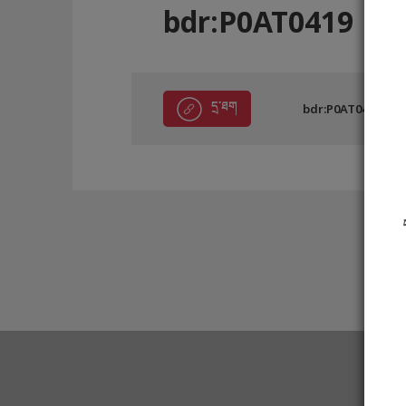
bdr:P0AT0419
དྲ་ཐག
bdr:P0AT0419