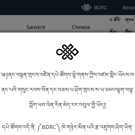
Go To BDRC Homepag
Go T
BDRC
Abou
GO TO BDR
GO 
ང་ཚོའི་
གསར་
A
LI / SEA TRADITION
PAGE
GO TO
Sanskrit
SANSKRIT TRADITION
PAGE
GO TO
Chinese
CHINESE TRADITION
PAGE
སྐོར།
ཚོལ།
Tradition
Tradition
༄།།ནང་བསྟན་གྲངས་འཛིན་དཔེ་ཚོགས་ལྟེ་གནས་ཀྱིས་འཛམ་གླིང་ཡོངས་ལ་
in phonetics!
How to find things?
ནང་པའི་གསུང་རབས་བོན་དང་བཅས་པ་ཤོག་གྲངས་ས་ཡ་༣༥༠༠ལྷག་བལྟ་
ཀློག་ཕབ་ལེན་རིན་མེད་ངང་འབུལ་གྱི་ཡོད།།
སྐད་ཡིག་འདེམ།
དཔེ་ཚོགས་འདི་ནི་ ༼BDRC༽ ཁེ་གཉེར་མིན་པའི་རྩ་འཛུགས་ཤིག་ཡིན་