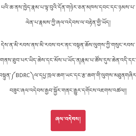
པའི་ཆ་ནས་ཁྱེད་རྣམ་པ་ལྟ་བུའི་དོན་གཉེར་ཅན་མཁས་དབང་དང་ཉམས་པ་
བོད་ཡིག
English
ལེན་པ་རྣམས་ཀྱི་ཞལ་འདེབས་ལ་བརྟེན་གྱི་ཡོད།
metadata ཕབ་ལེན།
中文
དེས་ན་མི་རབས་ནས་མི་རབས་བར་ནང་བསྟན་ཆོས་ལུགས་ཀྱི་གསུང་རབས་
ភាសាខ្មែរ
གནས་ཐུབ་པར་ཡིད་ཆེས་དང་མོས་པ་ཡོད་ན།རྣམ་པ་ཚོས་དུས་ཆེན་འདི་དང
བསྟུན་༼BDRC༽ལ་དཔྱ་ཁྲལ་ཆག་ཡང་དང་རྩ་ཆག་གི་ལུགས་མཐུནགཞིར
བཟུང་ཞལ་འདེབས་རྒྱབ་སྐྱོར་གནང་རྒྱུར་དགོངས་འཇགས་འཚལ།།
GO TO
ཞལ་འདེབས།
ཞལ་འདེབས།