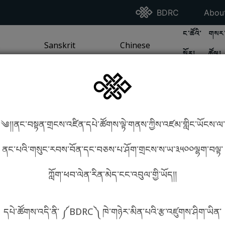
Go To BDRC Homepag
Go T
BDRC
Abou
GO TO BDR
GO 
ང་ཚོའི་
གསར་
A
LI / SEA TRADITION
PAGE
GO TO
Sanskrit
SANSKRIT TRADITION
PAGE
GO TO
Chinese
CHINESE TRADITION
PAGE
སྐོར།
ཚོལ།
Tradition
Tradition
༄།།ནང་བསྟན་གྲངས་འཛིན་དཔེ་ཚོགས་ལྟེ་གནས་ཀྱིས་འཛམ་གླིང་ཡོངས་ལ་
in phonetics!
How to find things?
ནང་པའི་གསུང་རབས་བོན་དང་བཅས་པ་ཤོག་གྲངས་ས་ཡ་༣༥༠༠ལྷག་བལྟ་
ཀློག་ཕབ་ལེན་རིན་མེད་ངང་འབུལ་གྱི་ཡོད།།
སྐད་ཡིག་འདེམ།
དཔེ་ཚོགས་འདི་ནི་ ༼BDRC༽ ཁེ་གཉེར་མིན་པའི་རྩ་འཛུགས་ཤིག་ཡིན་