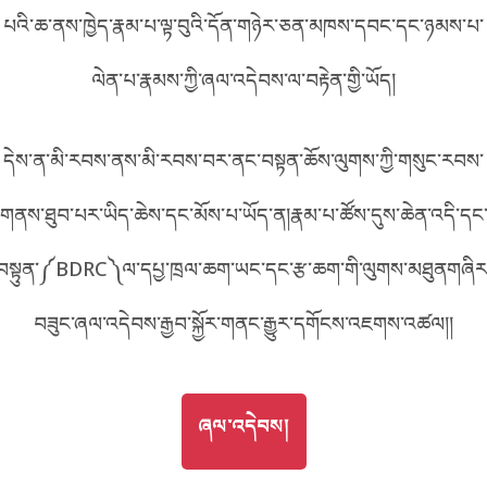
པའི་ཆ་ནས་ཁྱེད་རྣམ་པ་ལྟ་བུའི་དོན་གཉེར་ཅན་མཁས་དབང་དང་ཉམས་པ་
བོད་ཡིག
English
ལེན་པ་རྣམས་ཀྱི་ཞལ་འདེབས་ལ་བརྟེན་གྱི་ཡོད།
metadata ཕབ་ལེན།
中文
དེས་ན་མི་རབས་ནས་མི་རབས་བར་ནང་བསྟན་ཆོས་ལུགས་ཀྱི་གསུང་རབས་
ភាសាខ្មែរ
གནས་ཐུབ་པར་ཡིད་ཆེས་དང་མོས་པ་ཡོད་ན།རྣམ་པ་ཚོས་དུས་ཆེན་འདི་དང
བསྟུན་༼BDRC༽ལ་དཔྱ་ཁྲལ་ཆག་ཡང་དང་རྩ་ཆག་གི་ལུགས་མཐུནགཞིར
བཟུང་ཞལ་འདེབས་རྒྱབ་སྐྱོར་གནང་རྒྱུར་དགོངས་འཇགས་འཚལ།།
GO TO
ཞལ་འདེབས།
ཞལ་འདེབས།