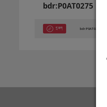
bdr:P0AT0275
དྲ་ཐག
bdr:P0AT0275