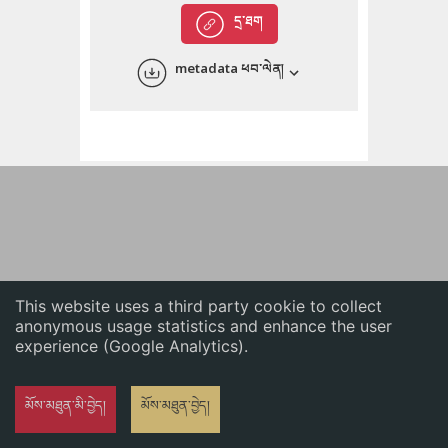
English
དྲ་ཐག
中文
metadata ཕབ་ལེན།
ភាសាខ្មែរ
This website uses a third party cookie to collect
anonymous usage statistics and enhance the user
experience (Google Analytics).
མོས་མཐུན་མི་བྱེད།
མོས་མཐུན་བྱེད།