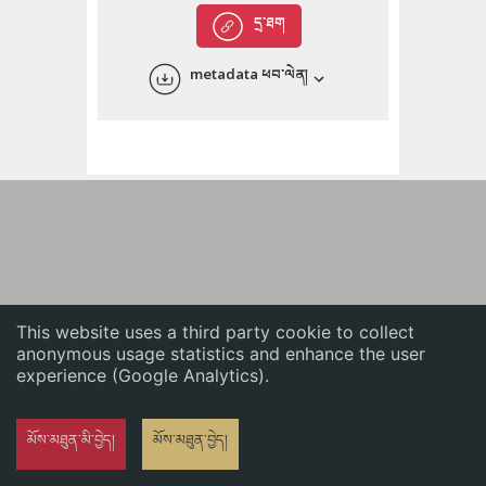
English
དྲ་ཐག
中文
metadata ཕབ་ལེན།
ភាសាខ្មែរ
This website uses a third party cookie to collect
anonymous usage statistics and enhance the user
experience (Google Analytics).
མོས་མཐུན་མི་བྱེད།
མོས་མཐུན་བྱེད།