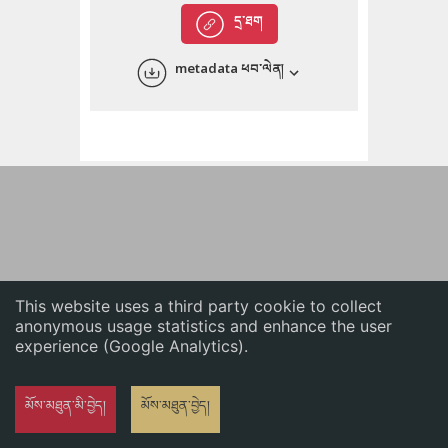
English
དྲ་ཐག
中文
metadata ཕབ་ལེན།
ភាសាខ្មែរ
This website uses a third party cookie to collect
anonymous usage statistics and enhance the user
experience (Google Analytics).
མོས་མཐུན་མི་བྱེད།
མོས་མཐུན་བྱེད།