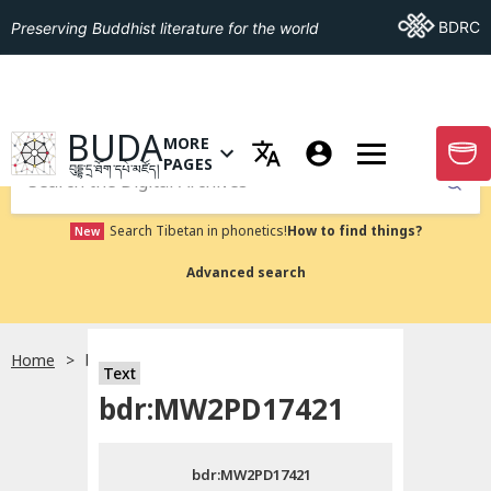
Go To BDRC
BDRC
Preserving Buddhist literature for the world
GO TO HOMEPAGE
BUDA
MORE
GO T
OPEN MENU OF MORE PAGES
PAGES
བུདྡྷ་དྲ་ཐོག་དཔེ་མཛོད།
Submit
Search Tibetan in phonetics!
How to find things?
New
Advanced search
Home
bdr:MW2PD17421
སྐད་ཡིག་འདེམ།
Text
bdr:MW2PD17421
བོད་ཡིག
bdr:MW2PD17421