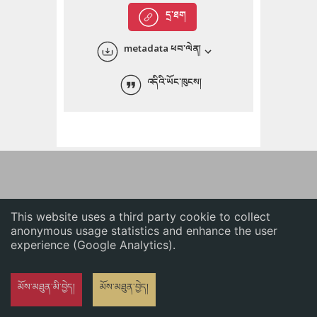
English
དྲ་ཐག
中文
metadata ཕབ་ལེན།
ភាសាខ្មែរ
འདིའི་ཡོང་ཁུངས།
This website uses a third party cookie to collect
anonymous usage statistics and enhance the user
experience (Google Analytics).
མོས་མཐུན་མི་བྱེད།
མོས་མཐུན་བྱེད།