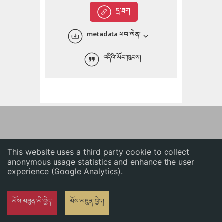
English
དྲ་ཐག
中文
metadata ཕབ་ལེན།
ភាសាខ្មែរ
འདིའི་ཡོང་ཁུངས།
This website uses a third party cookie to collect
anonymous usage statistics and enhance the user
experience (Google Analytics).
མོས་མཐུན་མི་བྱེད།
མོས་མཐུན་བྱེད།