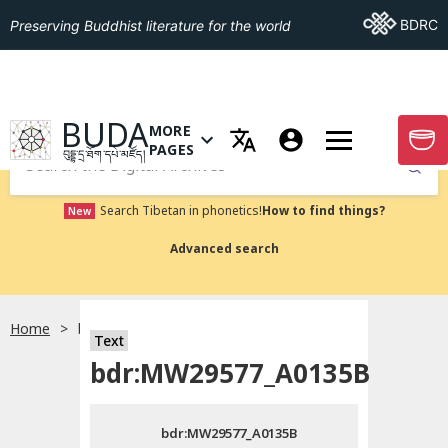
Go To BDRC
BDRC
Preserving Buddhist literature for the world
GO TO HOMEPAGE
BUDA
MORE
GO T
OPEN MENU OF MORE PAGES
PAGES
བུདྡྷ་དྲ་ཐོག་དཔེ་མཛོད།
Submit
Search Tibetan in phonetics!
How to find things?
New
Advanced search
Home
bdr:MW29577_A0135B
སྐད་ཡིག་འདེམ།
Text
bdr:MW29577_A0135B
བོད་ཡིག
bdr:MW29577_A0135B