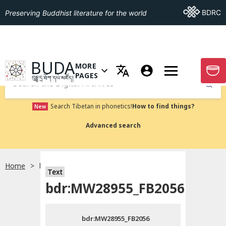
Go To BDRC
BDRC
Preserving Buddhist literature for the world
GO TO HOMEPAGE
BUDA
MORE
GO T
OPEN MENU OF MORE PAGES
PAGES
བུདྡྷ་དྲ་ཐོག་དཔེ་མཛོད།
Submit
Search Tibetan in phonetics!
How to find things?
New
Advanced search
Home
bdr:MW28955_FB2056
སྐད་ཡིག་འདེམ།
Text
bdr:MW28955_FB2056
བོད་ཡིག
bdr:MW28955_FB2056