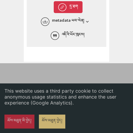
English
དྲ་ཐག
中文
metadata ཕབ་ལེན།
ភាសាខ្មែរ
འདིའི་ཡོང་ཁུངས།
This website uses a third party cookie to collect
anonymous usage statistics and enhance the user
experience (Google Analytics).
མོས་མཐུན་མི་བྱེད།
མོས་མཐུན་བྱེད།