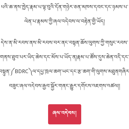
7F17
པའི་ཆ་ནས་ཁྱེད་རྣམ་པ་ལྟ་བུའི་དོན་གཉེར་ཅན་མཁས་དབང་དང་ཉམས་པ་
བོད་ཡིག
English
ལེན་པ་རྣམས་ཀྱི་ཞལ་འདེབས་ལ་བརྟེན་གྱི་ཡོད།
metadata ཕབ་ལེན།
འདིའི་ཡོང་ཁུངས།
F17
中文
དེས་ན་མི་རབས་ནས་མི་རབས་བར་ནང་བསྟན་ཆོས་ལུགས་ཀྱི་གསུང་རབས་
ភាសាខ្មែរ
གནས་ཐུབ་པར་ཡིད་ཆེས་དང་མོས་པ་ཡོད་ན།རྣམ་པ་ཚོས་དུས་ཆེན་འདི་དང
བསྟུན་༼BDRC༽ལ་དཔྱ་ཁྲལ་ཆག་ཡང་དང་རྩ་ཆག་གི་ལུགས་མཐུནགཞིར
བཟུང་ཞལ་འདེབས་རྒྱབ་སྐྱོར་གནང་རྒྱུར་དགོངས་འཇགས་འཚལ།།
GO TO
ཞལ་འདེབས།
ཞལ་འདེབས།