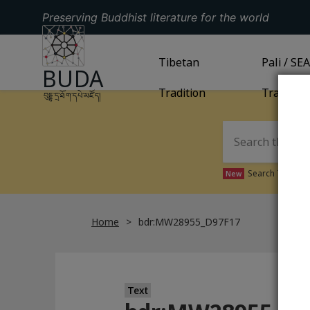
Preserving Buddhist literature for the world
GO TO HOMEPAGE
GO TO
Tibetan
TIBETAN TRADITION
GO TO
Pali / SE
PA
BUDA
Tradition
Tradition
བུདྡྷ་དྲ་ཐོག་དཔེ་མཛོད།
Search Tibetan 
New
Home
bdr:MW28955_D97F17
Text