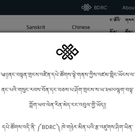
Go To BDRC Homepag
Go T
BDRC
Abou
GO TO BDR
GO 
ང་ཚོའི་
གསར་
A
LI / SEA TRADITION
PAGE
GO TO
Sanskrit
SANSKRIT TRADITION
PAGE
GO TO
Chinese
CHINESE TRADITION
PAGE
སྐོར།
ཚོལ།
Tradition
Tradition
༄།།ནང་བསྟན་གྲངས་འཛིན་དཔེ་ཚོགས་ལྟེ་གནས་ཀྱིས་འཛམ་གླིང་ཡོངས་ལ་
in phonetics!
How to find things?
ནང་པའི་གསུང་རབས་བོན་དང་བཅས་པ་ཤོག་གྲངས་ས་ཡ་༣༥༠༠ལྷག་བལྟ་
ཀློག་ཕབ་ལེན་རིན་མེད་ངང་འབུལ་གྱི་ཡོད།།
སྐད་ཡིག་འདེམ།
དཔེ་ཚོགས་འདི་ནི་ ༼BDRC༽ ཁེ་གཉེར་མིན་པའི་རྩ་འཛུགས་ཤིག་ཡིན་