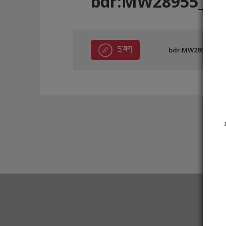
bdr:MW28955_D9
དྲ་ཐག
bdr:MW28955_D97