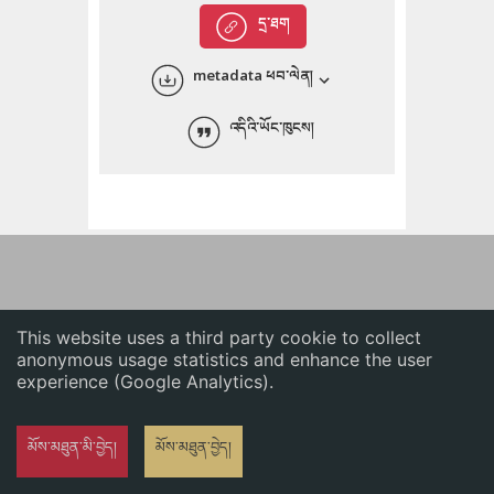
English
དྲ་ཐག
中文
metadata ཕབ་ལེན།
ភាសាខ្មែរ
འདིའི་ཡོང་ཁུངས།
This website uses a third party cookie to collect
anonymous usage statistics and enhance the user
experience (Google Analytics).
མོས་མཐུན་མི་བྱེད།
མོས་མཐུན་བྱེད།