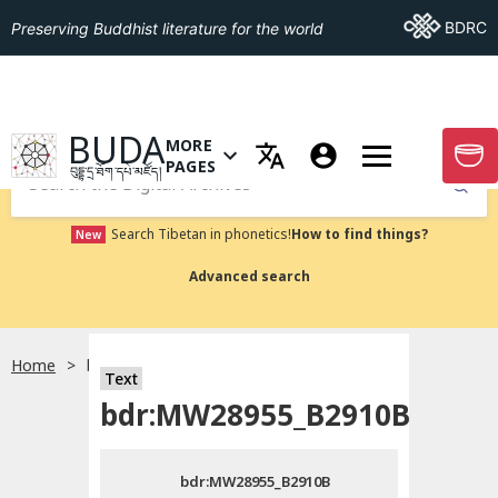
Go To BDRC
BDRC
Preserving Buddhist literature for the world
GO TO HOMEPAGE
BUDA
MORE
GO T
OPEN MENU OF MORE PAGES
PAGES
བུདྡྷ་དྲ་ཐོག་དཔེ་མཛོད།
Submit
Search Tibetan in phonetics!
How to find things?
New
Advanced search
Home
bdr:MW28955_B2910B
སྐད་ཡིག་འདེམ།
Text
bdr:MW28955_B2910B
བོད་ཡིག
bdr:MW28955_B2910B