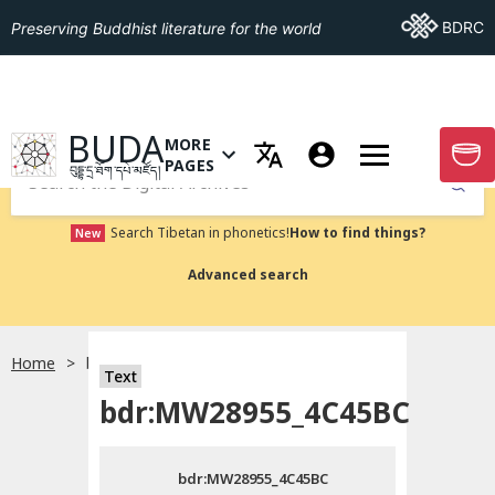
Go To BDRC
BDRC
Preserving Buddhist literature for the world
GO TO HOMEPAGE
BUDA
MORE
GO T
OPEN MENU OF MORE PAGES
PAGES
བུདྡྷ་དྲ་ཐོག་དཔེ་མཛོད།
Submit
Search Tibetan in phonetics!
How to find things?
New
Advanced search
Home
bdr:MW28955_4C45BC
སྐད་ཡིག་འདེམ།
Text
bdr:MW28955_4C45BC
བོད་ཡིག
bdr:MW28955_4C45BC