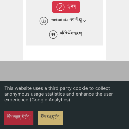
English
དྲ་ཐག
中文
metadata ཕབ་ལེན།
ភាសាខ្មែរ
འདིའི་ཡོང་ཁུངས།
This website uses a third party cookie to collect
anonymous usage statistics and enhance the user
experience (Google Analytics).
མོས་མཐུན་མི་བྱེད།
མོས་མཐུན་བྱེད།