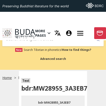
Go To BDRC
BDRC
Preserving Buddhist literature for the world
GO TO HOMEPAGE
BUDA
MORE
GO T
OPEN MENU OF MORE PAGES
PAGES
བུདྡྷ་དྲ་ཐོག་དཔེ་མཛོད།
Submit
Search Tibetan in phonetics!
How to find things?
New
Advanced search
Home
bdr:MW28955_3A3EB7
སྐད་ཡིག་འདེམ།
Text
bdr:MW28955_3A3EB7
བོད་ཡིག
bdr:MW28955_3A3EB7