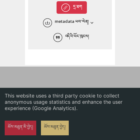
English
དྲ་ཐག
中文
metadata ཕབ་ལེན།
ភាសាខ្មែរ
འདིའི་ཡོང་ཁུངས།
This website uses a third party cookie to collect
anonymous usage statistics and enhance the user
experience (Google Analytics).
མོས་མཐུན་མི་བྱེད།
མོས་མཐུན་བྱེད།