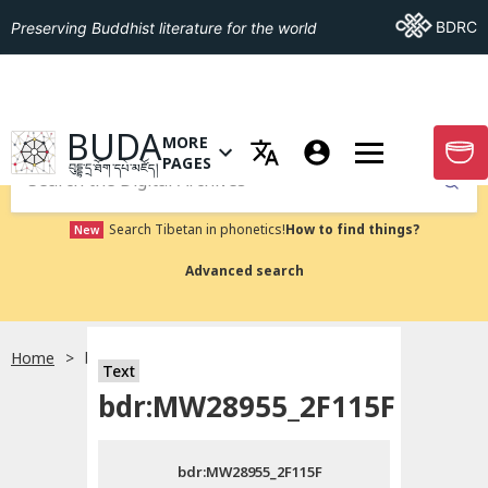
Go To BDRC
BDRC
Preserving Buddhist literature for the world
GO TO HOMEPAGE
BUDA
MORE
GO T
OPEN MENU OF MORE PAGES
PAGES
བུདྡྷ་དྲ་ཐོག་དཔེ་མཛོད།
Submit
Search Tibetan in phonetics!
How to find things?
New
Advanced search
Home
bdr:MW28955_2F115F
སྐད་ཡིག་འདེམ།
Text
bdr:MW28955_2F115F
བོད་ཡིག
bdr:MW28955_2F115F