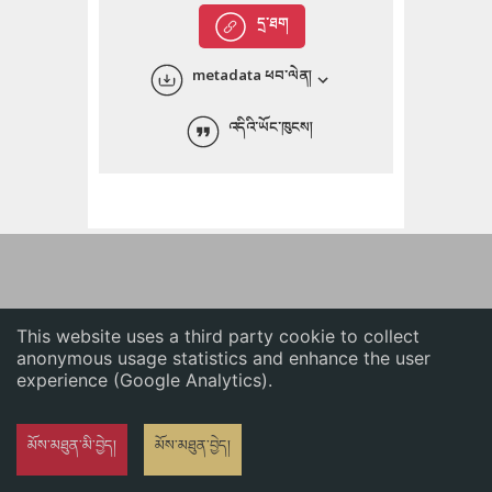
English
དྲ་ཐག
中文
metadata ཕབ་ལེན།
ភាសាខ្មែរ
འདིའི་ཡོང་ཁུངས།
This website uses a third party cookie to collect
anonymous usage statistics and enhance the user
experience (Google Analytics).
མོས་མཐུན་མི་བྱེད།
མོས་མཐུན་བྱེད།