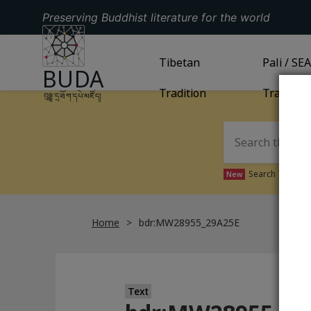
Preserving Buddhist literature for the world
GO TO HOMEPAGE
GO TO
Tibetan
TIBETAN TRADITION
GO TO
Pali / SE
PA
BUDA
Tradition
Tradition
བུདྡྷ་དྲ་ཐོག་དཔེ་མཛོད།
Search Tibetan 
New
Home
bdr:MW28955_29A25E
Text