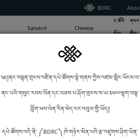
Go To BDRC Homepag
Go T
BDRC
Abou
GO TO BDR
GO 
ང་ཚོའི་
གསར་
A
LI / SEA TRADITION
PAGE
GO TO
Sanskrit
SANSKRIT TRADITION
PAGE
GO TO
Chinese
CHINESE TRADITION
PAGE
སྐོར།
ཚོལ།
Tradition
Tradition
༄།།ནང་བསྟན་གྲངས་འཛིན་དཔེ་ཚོགས་ལྟེ་གནས་ཀྱིས་འཛམ་གླིང་ཡོངས་ལ་
in phonetics!
How to find things?
ནང་པའི་གསུང་རབས་བོན་དང་བཅས་པ་ཤོག་གྲངས་ས་ཡ་༣༥༠༠ལྷག་བལྟ་
ཀློག་ཕབ་ལེན་རིན་མེད་ངང་འབུལ་གྱི་ཡོད།།
སྐད་ཡིག་འདེམ།
དཔེ་ཚོགས་འདི་ནི་ ༼BDRC༽ ཁེ་གཉེར་མིན་པའི་རྩ་འཛུགས་ཤིག་ཡིན་