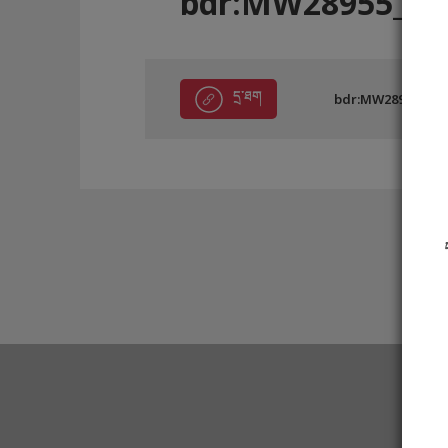
bdr:MW28955_29
དྲ་ཐག
bdr:MW28955_29A