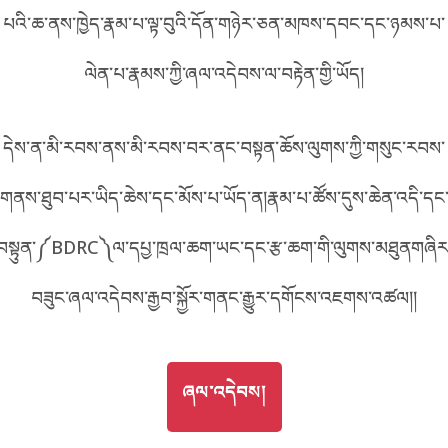
A25E
པའི་ཆ་ནས་ཁྱེད་རྣམ་པ་ལྟ་བུའི་དོན་གཉེར་ཅན་མཁས་དབང་དང་ཉམས་པ་
བོད་ཡིག
English
ལེན་པ་རྣམས་ཀྱི་ཞལ་འདེབས་ལ་བརྟེན་གྱི་ཡོད།
metadata ཕབ་ལེན།
འདིའི་ཡོང་ཁུངས།
25E
中文
དེས་ན་མི་རབས་ནས་མི་རབས་བར་ནང་བསྟན་ཆོས་ལུགས་ཀྱི་གསུང་རབས་
ភាសាខ្មែរ
གནས་ཐུབ་པར་ཡིད་ཆེས་དང་མོས་པ་ཡོད་ན།རྣམ་པ་ཚོས་དུས་ཆེན་འདི་དང
བསྟུན་༼BDRC༽ལ་དཔྱ་ཁྲལ་ཆག་ཡང་དང་རྩ་ཆག་གི་ལུགས་མཐུནགཞིར
བཟུང་ཞལ་འདེབས་རྒྱབ་སྐྱོར་གནང་རྒྱུར་དགོངས་འཇགས་འཚལ།།
GO TO
ཞལ་འདེབས།
ཞལ་འདེབས།