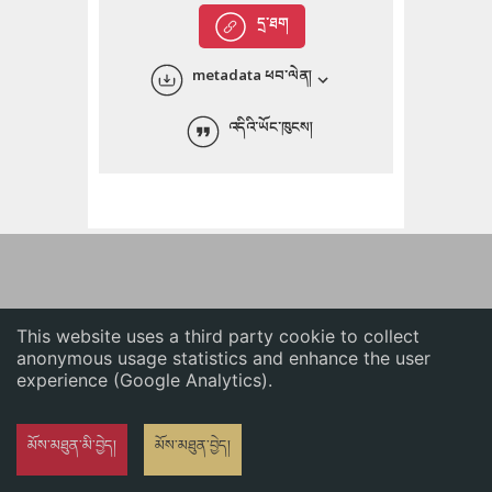
English
དྲ་ཐག
中文
metadata ཕབ་ལེན།
ភាសាខ្មែរ
འདིའི་ཡོང་ཁུངས།
This website uses a third party cookie to collect
anonymous usage statistics and enhance the user
experience (Google Analytics).
མོས་མཐུན་མི་བྱེད།
མོས་མཐུན་བྱེད།