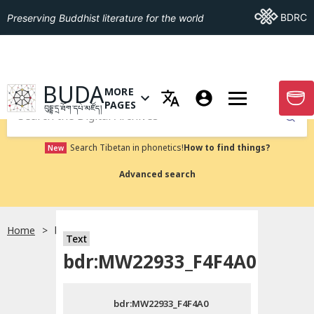
Go To BDRC
BDRC
Preserving Buddhist literature for the world
GO TO HOMEPAGE
BUDA
MORE
GO T
OPEN MENU OF MORE PAGES
PAGES
བུདྡྷ་དྲ་ཐོག་དཔེ་མཛོད།
Submit
Search Tibetan in phonetics!
How to find things?
New
Advanced search
Home
bdr:MW22933_F4F4A0
སྐད་ཡིག་འདེམ།
Text
bdr:MW22933_F4F4A0
བོད་ཡིག
bdr:MW22933_F4F4A0