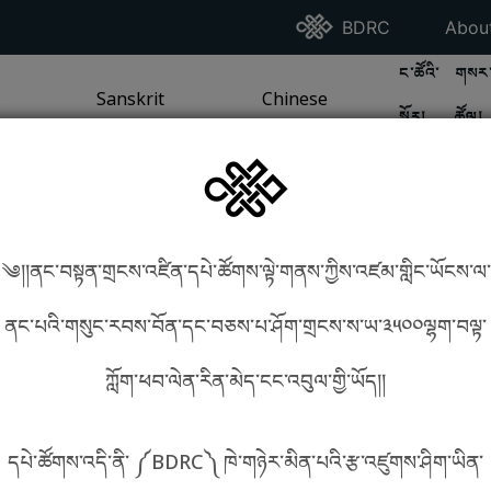
Go To BDRC Homepag
Go T
BDRC
Abou
GO TO BDR
GO 
ང་ཚོའི་
གསར་
A
LI / SEA TRADITION
PAGE
GO TO
Sanskrit
SANSKRIT TRADITION
PAGE
GO TO
Chinese
CHINESE TRADITION
PAGE
སྐོར།
ཚོལ།
Tradition
Tradition
༄།།ནང་བསྟན་གྲངས་འཛིན་དཔེ་ཚོགས་ལྟེ་གནས་ཀྱིས་འཛམ་གླིང་ཡོངས་ལ་
in phonetics!
How to find things?
ནང་པའི་གསུང་རབས་བོན་དང་བཅས་པ་ཤོག་གྲངས་ས་ཡ་༣༥༠༠ལྷག་བལྟ་
ཀློག་ཕབ་ལེན་རིན་མེད་ངང་འབུལ་གྱི་ཡོད།།
སྐད་ཡིག་འདེམ།
དཔེ་ཚོགས་འདི་ནི་ ༼BDRC༽ ཁེ་གཉེར་མིན་པའི་རྩ་འཛུགས་ཤིག་ཡིན་