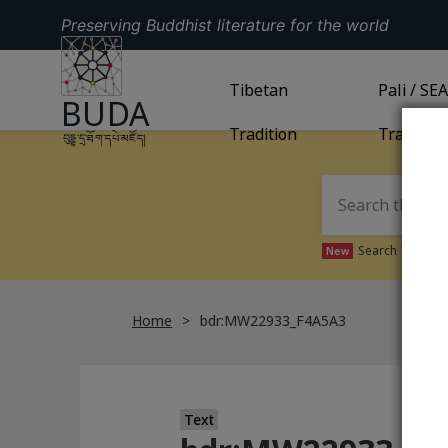
Preserving Buddhist literature for the world
GO TO HOMEPAGE
GO TO
Tibetan
TIBETAN TRADITION
GO TO
Pali / SE
PA
BUDA
Tradition
Tradition
བུདྡྷ་དྲ་ཐོག་དཔེ་མཛོད།
Search Tibetan 
New
Home
bdr:MW22933_F4A5A3
Text