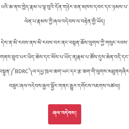
A5A3
པའི་ཆ་ནས་ཁྱེད་རྣམ་པ་ལྟ་བུའི་དོན་གཉེར་ཅན་མཁས་དབང་དང་ཉམས་པ་
བོད་ཡིག
English
ལེན་པ་རྣམས་ཀྱི་ཞལ་འདེབས་ལ་བརྟེན་གྱི་ཡོད།
metadata ཕབ་ལེན།
འདིའི་ཡོང་ཁུངས།
A5A3
中文
དེས་ན་མི་རབས་ནས་མི་རབས་བར་ནང་བསྟན་ཆོས་ལུགས་ཀྱི་གསུང་རབས་
ភាសាខ្មែរ
གནས་ཐུབ་པར་ཡིད་ཆེས་དང་མོས་པ་ཡོད་ན།རྣམ་པ་ཚོས་དུས་ཆེན་འདི་དང
བསྟུན་༼BDRC༽ལ་དཔྱ་ཁྲལ་ཆག་ཡང་དང་རྩ་ཆག་གི་ལུགས་མཐུནགཞིར
བཟུང་ཞལ་འདེབས་རྒྱབ་སྐྱོར་གནང་རྒྱུར་དགོངས་འཇགས་འཚལ།།
GO TO
ཞལ་འདེབས།
ཞལ་འདེབས།