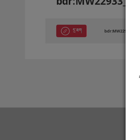
bdr:MW22933_F4
དྲ་ཐག
bdr:MW22933_F4