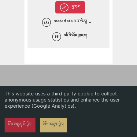
English
དྲ་ཐག
中文
metadata ཕབ་ལེན།
ភាសាខ្មែរ
འདིའི་ཡོང་ཁུངས།
This website uses a third party cookie to collect
anonymous usage statistics and enhance the user
experience (Google Analytics).
མོས་མཐུན་མི་བྱེད།
མོས་མཐུན་བྱེད།