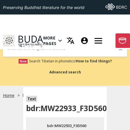
Go To BDRC
BDRC
Preserving Buddhist literature for the world
GO TO HOMEPAGE
BUDA
MORE
GO T
OPEN MENU OF MORE PAGES
PAGES
བུདྡྷ་དྲ་ཐོག་དཔེ་མཛོད།
Submit
Search Tibetan in phonetics!
How to find things?
New
Advanced search
Home
bdr:MW22933_F3D560
སྐད་ཡིག་འདེམ།
Text
bdr:MW22933_F3D560
བོད་ཡིག
bdr:MW22933_F3D560