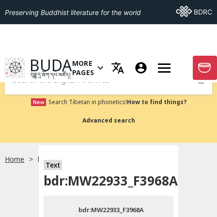
Go To BDRC
BDRC
Preserving Buddhist literature for the world
GO TO HOMEPAGE
BUDA
MORE
GO T
OPEN MENU OF MORE PAGES
PAGES
བུདྡྷ་དྲ་ཐོག་དཔེ་མཛོད།
Submit
Search Tibetan in phonetics!
How to find things?
New
Advanced search
Home
bdr:MW22933_F3968A
སྐད་ཡིག་འདེམ།
Text
bdr:MW22933_F3968A
བོད་ཡིག
bdr:MW22933_F3968A