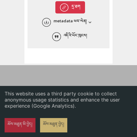
English
དྲ་ཐག
中文
metadata ཕབ་ལེན།
ភាសាខ្មែរ
འདིའི་ཡོང་ཁུངས།
This website uses a third party cookie to collect
anonymous usage statistics and enhance the user
experience (Google Analytics).
མོས་མཐུན་མི་བྱེད།
མོས་མཐུན་བྱེད།