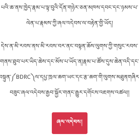
F328
པའི་ཆ་ནས་ཁྱེད་རྣམ་པ་ལྟ་བུའི་དོན་གཉེར་ཅན་མཁས་དབང་དང་ཉམས་པ་
བོད་ཡིག
English
ལེན་པ་རྣམས་ཀྱི་ཞལ་འདེབས་ལ་བརྟེན་གྱི་ཡོད།
metadata ཕབ་ལེན།
འདིའི་ཡོང་ཁུངས།
328
中文
དེས་ན་མི་རབས་ནས་མི་རབས་བར་ནང་བསྟན་ཆོས་ལུགས་ཀྱི་གསུང་རབས་
ភាសាខ្មែរ
གནས་ཐུབ་པར་ཡིད་ཆེས་དང་མོས་པ་ཡོད་ན།རྣམ་པ་ཚོས་དུས་ཆེན་འདི་དང
བསྟུན་༼BDRC༽ལ་དཔྱ་ཁྲལ་ཆག་ཡང་དང་རྩ་ཆག་གི་ལུགས་མཐུནགཞིར
བཟུང་ཞལ་འདེབས་རྒྱབ་སྐྱོར་གནང་རྒྱུར་དགོངས་འཇགས་འཚལ།།
GO TO
ཞལ་འདེབས།
ཞལ་འདེབས།