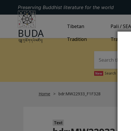
Preserving Buddhist literature for the world
GO TO HOMEPAGE
GO TO
Tibetan
TIBETAN TRADITION
GO TO
Pali / SE
PA
BUDA
Tradition
Tradition
བུདྡྷ་དྲ་ཐོག་དཔེ་མཛོད།
Search Tibetan 
New
Home
bdr:MW22933_F1F328
Text