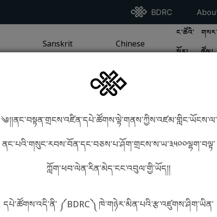
Go To BDRC Homepag
Go T
BDRC
Abou
GO TO BDR
GO 
ང་ཚོའི་
གསར་
A
LI / SEA TRADITION
PAGE
GO TO
Sanskrit
SANSKRIT TRADITION
PAGE
GO TO
Chinese
CHINESE TRADITION
PAGE
སྐོར།
ཚོལ།
Tradition
Tradition
༄།།ནང་བསྟན་གྲངས་འཛིན་དཔེ་ཚོགས་ལྟེ་གནས་ཀྱིས་འཛམ་གླིང་ཡོངས་ལ་
in phonetics!
How to find things?
ནང་པའི་གསུང་རབས་བོན་དང་བཅས་པ་ཤོག་གྲངས་ས་ཡ་༣༥༠༠ལྷག་བལྟ་
ཀློག་ཕབ་ལེན་རིན་མེད་ངང་འབུལ་གྱི་ཡོད།།
སྐད་ཡིག་འདེམ།
དཔེ་ཚོགས་འདི་ནི་ ༼BDRC༽ ཁེ་གཉེར་མིན་པའི་རྩ་འཛུགས་ཤིག་ཡིན་