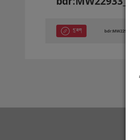
bdr:MW22933_F1
དྲ་ཐག
bdr:MW22933_F1F